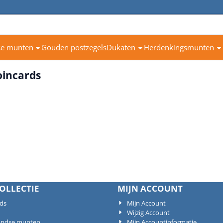
se munten
Gouden postzegels
Dukaten
Herdenkingsmunten
oincards
OLLECTIE
MIJN ACCOUNT
rds
Mijn Account
Wijzig Account
andse munten
Mijn Accountinformatie