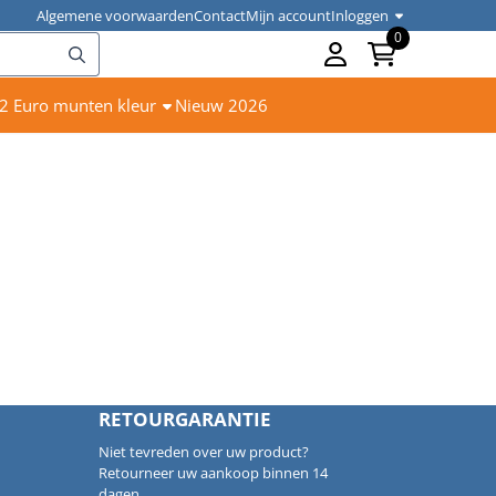
Algemene voorwaarden
Contact
Mijn account
Inloggen
0
2 Euro munten kleur
Nieuw 2026
RETOURGARANTIE
Niet tevreden over uw product?
Retourneer uw aankoop binnen 14
dagen.