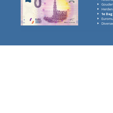
Gouden
Herden
1e Dag
Euromu
Diverse