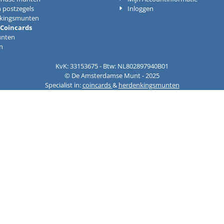
 postzegels
Inloggen
kingsmunten
 Coincards
nten
n
KvK: 33153675 - Btw: NL802897940B01
© De Amsterdamse Munt - 2025
Specialist in:
coincards
&
herdenkingsmunten