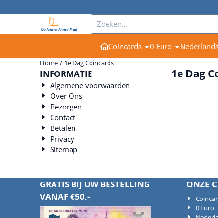
Cookievoorkeuren zijn momenteel gesloten.
Zoeken
Coincards
0 Euro
Nederland
Home
/
1e Dag Coincards
1e Dag C
INFORMATIE
Algemene voorwaarden
Over Ons
Bezorgen
Contact
Betalen
Privacy
Sitemap
GRATIS BIJ UW BESTELLING
ONZE C
VANAF €50,-
Coinca
0 Euro
Nederl