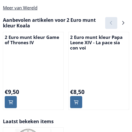
Meer van Wereld
Aanbevolen artikelen voor
2 Euro munt
kleur Koala
2 Euro munt kleur Game
2 Euro munt kleur Papa
of Thrones IV
Leone XIV - La pace sia
con voi
Prijs: 9,50
Prijs: 8,50
€9,50
€8,50
Laatst bekeken items