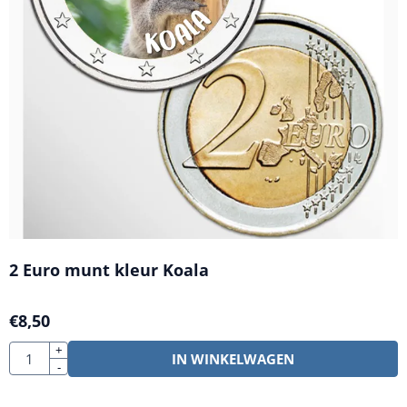
2 Euro munt kleur Koala
€
8,50
Aantal
+
IN WINKELWAGEN
-