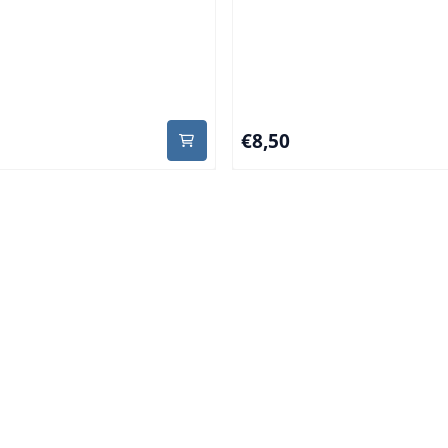
50
Prijs: 8,50
€8,50