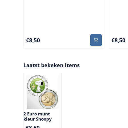
Prijs: 8,50
Prijs: 8,
€8,50
€8,50
Laatst bekeken items
2 Euro munt
kleur Snoopy
€
8,50