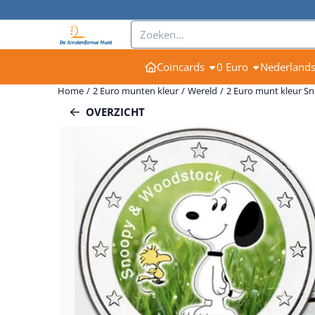
Cookievoorkeuren zijn momenteel gesloten.
Zoeken
Coincards
0 Euro
Nederland
Home
/
2 Euro munten kleur
/
Wereld
/
2 Euro munt kleur S
OVERZICHT