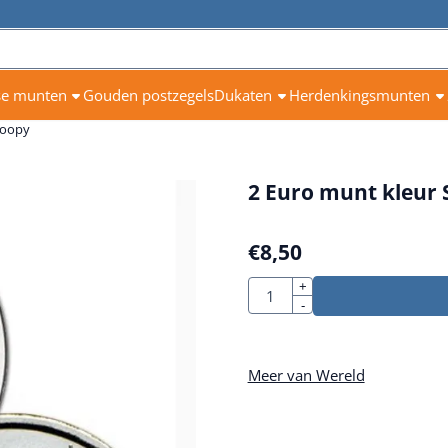
se munten
Gouden postzegels
Dukaten
Herdenkingsmunten
noopy
2 Euro munt kleur
€
8,50
Aantal
+
-
Meer van Wereld