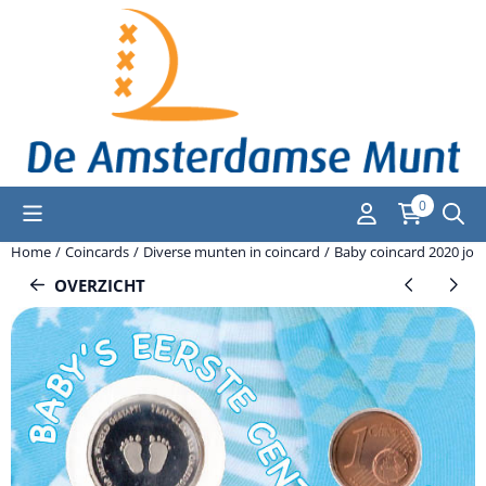
Cookievoorkeuren zijn momenteel gesloten.
0
Home
/
Coincards
/
Diverse munten in coincard
/
Baby coincard 2020 jon
OVERZICHT