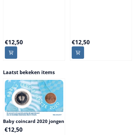
Prijs: 12,50
Prijs: 12,50
€12,50
€12,50
Laatst bekeken items
Baby coincard 2020 jongen
€
12,50