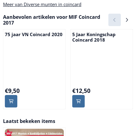
Meer van Diverse munten in coincard
Aanbevolen artikelen voor
MIF Coincard
2017
75 jaar VN Coincard 2020
5 Jaar Koningschap
Coincard 2018
Prijs: 9,50
Prijs: 12,50
€9,50
€12,50
Laatst bekeken items