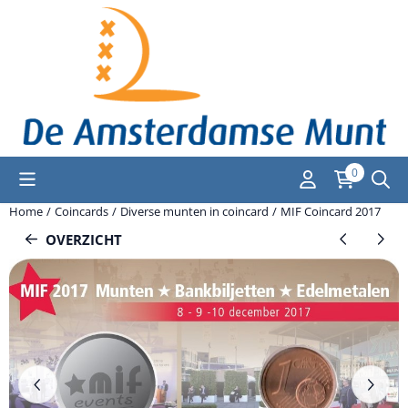
Cookievoorkeuren zijn momenteel gesloten.
0
Home
/
Coincards
/
Diverse munten in coincard
/
MIF Coincard 2017
OVERZICHT