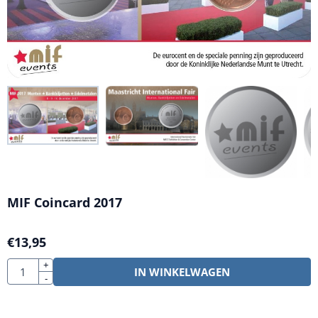
MIF Coincard 2017
€
13,95
Aantal
+
IN WINKELWAGEN
-