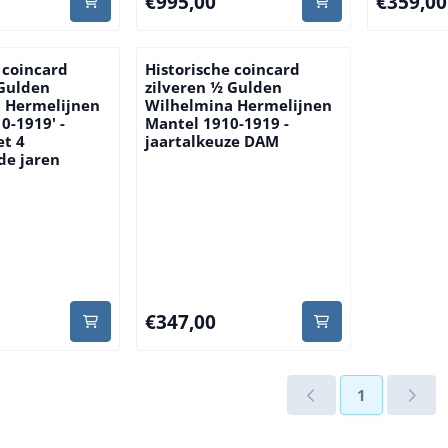
€995,00
€359,00
 coincard
Historische coincard
 Gulden
zilveren ½ Gulden
 Hermelijnen
Wilhelmina Hermelijnen
0-1919' -
Mantel 1910-1919 -
et 4
jaartalkeuze DAM
de jaren
00
Prijs: 347,00
€347,00
1