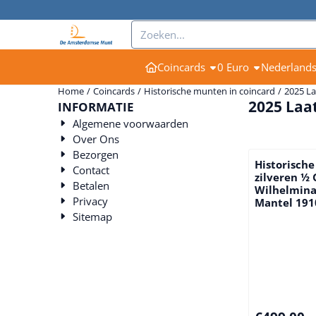
Cookievoorkeuren zijn momenteel gesloten.
Zoeken
Coincards
0 Euro
Nederland
Home
/
Coincards
/
Historische munten in coincard
/
2025 La
2025 Laa
INFORMATIE
Algemene voorwaarden
Over Ons
Bezorgen
Historische
Contact
zilveren ½
Betalen
Wilhelmina
Privacy
Mantel 191
Sitemap
Prijs: 499,00