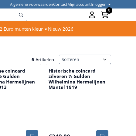
Algemene voorwaarden
Contact
Mijn account
Inloggen
0
2 Euro munten kleur
Nieuw 2026
Sorteermethode
6
Artikelen
he coincard
Historische coincard
 ½ Gulden
zilveren ½ Gulden
na Hermelijnen
Wilhelmina Hermelijnen
913
Mantel 1919
,00
Prijs: 349,00