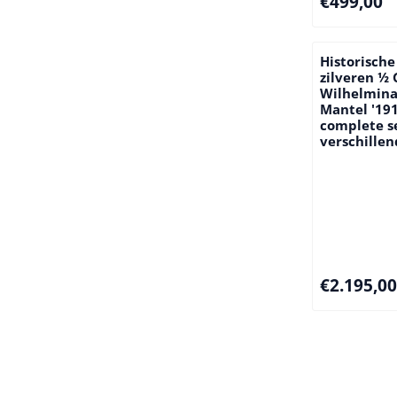
€499,00
Historische
zilveren ½
Wilhelmina
Mantel '191
complete s
verschillen
Prijs: 2 195,
€2.195,00