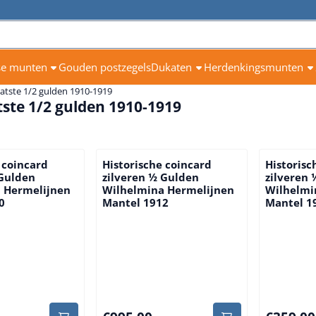
se munten
Gouden postzegels
Dukaten
Herdenkingsmunten
atste 1/2 gulden 1910-1919
tste 1/2 gulden 1910-1919
 coincard
Historische coincard
Historisc
 Gulden
zilveren ½ Gulden
zilveren
 Hermelijnen
Wilhelmina Hermelijnen
Wilhelmi
0
Mantel 1912
Mantel 1
Prijs: 995,00
Prijs: 359