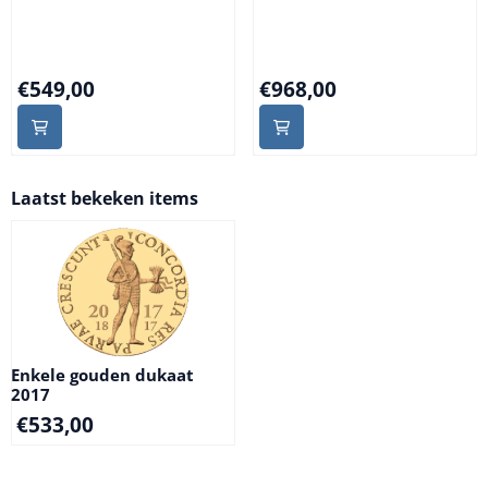
Prijs: 549,00
Prijs: 968,00
€549,00
€968,00
Laatst bekeken items
Enkele gouden dukaat
2017
€
533,00