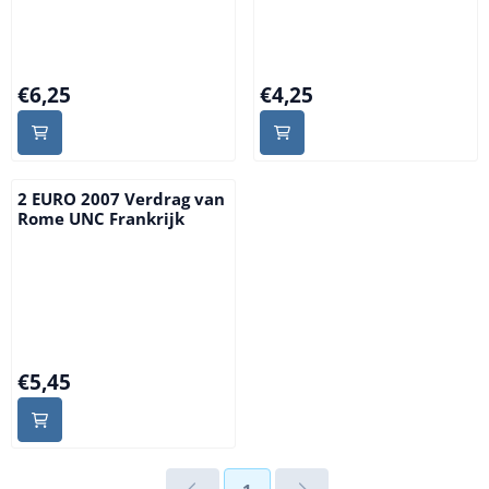
Prijs: 6,25
Prijs: 4,25
€6,25
€4,25
2 EURO 2007 Verdrag van
Rome UNC Frankrijk
Prijs: 5,45
€5,45