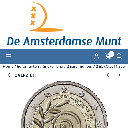
Cookievoorkeuren zijn momenteel gesloten.
0
Home
/
Euromunten
/
Griekenland
/
2 Euro munten
/
2 EURO 2011 Speci
OVERZICHT