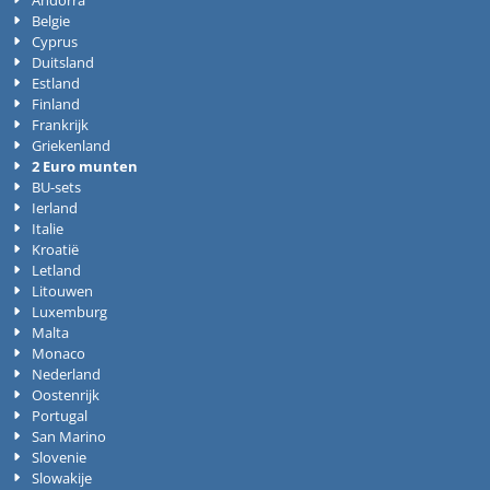
Andorra
Belgie
Cyprus
Duitsland
Estland
Finland
Frankrijk
Griekenland
2 Euro munten
BU-sets
Ierland
Italie
Kroatië
Letland
Litouwen
Luxemburg
Malta
Monaco
Nederland
Oostenrijk
Portugal
San Marino
Slovenie
Slowakije