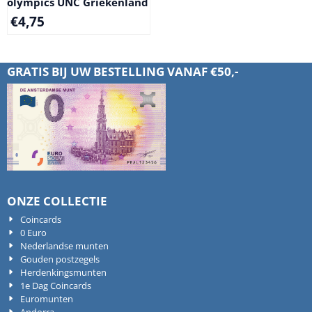
olympics UNC Griekenland
€
4,75
GRATIS BIJ UW BESTELLING VANAF €50,-
ONZE COLLECTIE
Coincards
0 Euro
Nederlandse munten
Gouden postzegels
Herdenkingsmunten
1e Dag Coincards
Euromunten