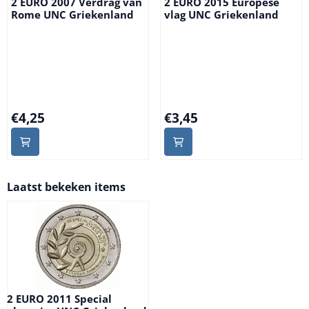
2 EURO 2007 Verdrag van
2 EURO 2015 Europese
Rome UNC Griekenland
vlag UNC Griekenland
Prijs: 4,25
Prijs: 3,45
€4,25
€3,45
Laatst bekeken items
2 EURO 2011 Special