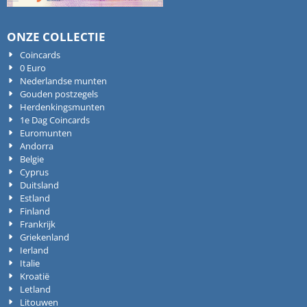
ONZE COLLECTIE
Coincards
0 Euro
Nederlandse munten
Gouden postzegels
Herdenkingsmunten
1e Dag Coincards
Euromunten
Andorra
Belgie
Cyprus
Duitsland
Estland
Finland
Frankrijk
Griekenland
Ierland
Italie
Kroatië
Letland
Litouwen