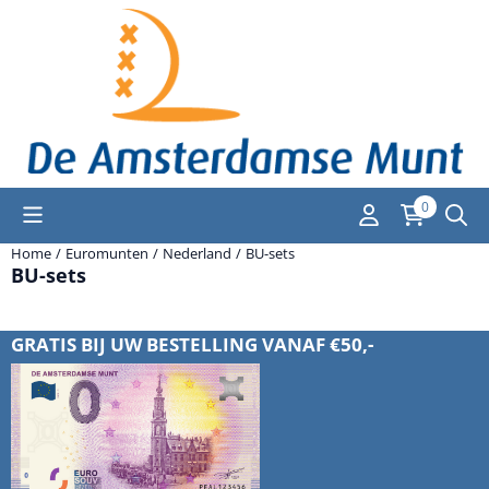
Cookievoorkeuren zijn momenteel gesloten.
0
Home
/
Euromunten
/
Nederland
/
BU-sets
BU-sets
GRATIS BIJ UW BESTELLING VANAF €50,-