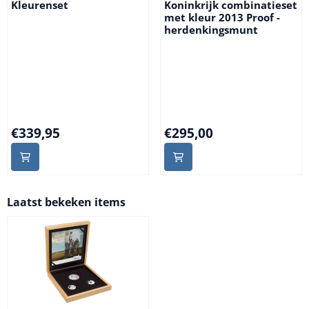
Kleurenset
Koninkrijk combinatieset
met kleur 2013 Proof -
herdenkingsmunt
Prijs: 339,95
Prijs: 295,00
€339,95
€295,00
Laatst bekeken items