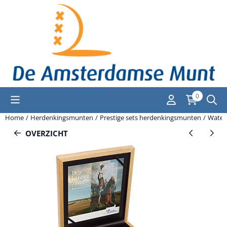
Cookievoorkeuren zijn momenteel gesloten.
0
Home
/
Herdenkingsmunten
/
Prestige sets herdenkingsmunten
/
Waterl
OVERZICHT