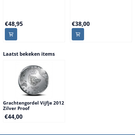
Prijs: 48,95
Prijs: 38,00
€48,95
€38,00
Laatst bekeken items
Grachtengordel Vijfje 2012
Zilver Proof
€
44,00