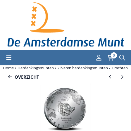
Cookievoorkeuren zijn momenteel gesloten.
0
Home
/
Herdenkingsmunten
/
Zilveren herdenkingsmunten
/
Grachtengor
OVERZICHT