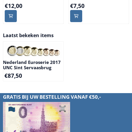
Prijs: 12,00
Prijs: 7,50
€12,00
€7,50
Laatst bekeken items
Nederland Euroserie 2017
UNC Sint Servaasbrug
€
87,50
GRATIS BIJ UW BESTELLING VANAF €50,-