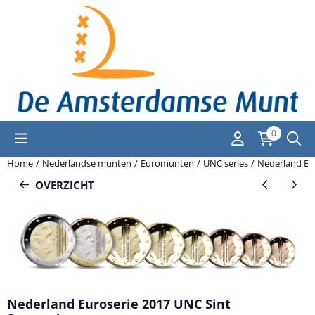
Cookievoorkeuren zijn momenteel gesloten.
0
Home
/
Nederlandse munten
/
Euromunten
/
UNC series
/
Nederland Eu
OVERZICHT
Nederland Euroserie 2017 UNC Sint