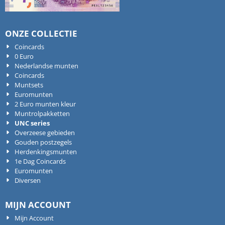
ONZE COLLECTIE
Coincards
0 Euro
Nederlandse munten
Coincards
Muntsets
Euromunten
2 Euro munten kleur
Muntrolpakketten
UNC series
Overzeese gebieden
Gouden postzegels
Herdenkingsmunten
1e Dag Coincards
Euromunten
Diversen
MIJN ACCOUNT
Mijn Account