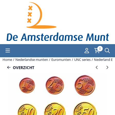
Cookievoorkeuren zijn momenteel gesloten.
0
Home
/
Nederlandse munten
/
Euromunten
/
UNC series
/
Nederland Eu
OVERZICHT