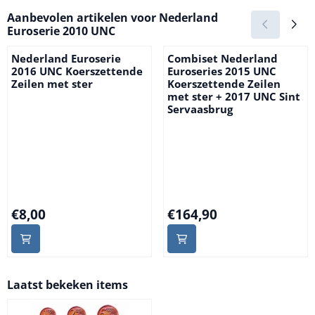
Aanbevolen artikelen voor
Nederland
Euroserie 2010 UNC
Nederland Euroserie
Combiset Nederland
2016 UNC Koerszettende
Euroseries 2015 UNC
Zeilen met ster
Koerszettende Zeilen
met ster + 2017 UNC Sint
Servaasbrug
Prijs: 8,00
Prijs: 164,90
€8,00
€164,90
Laatst bekeken items