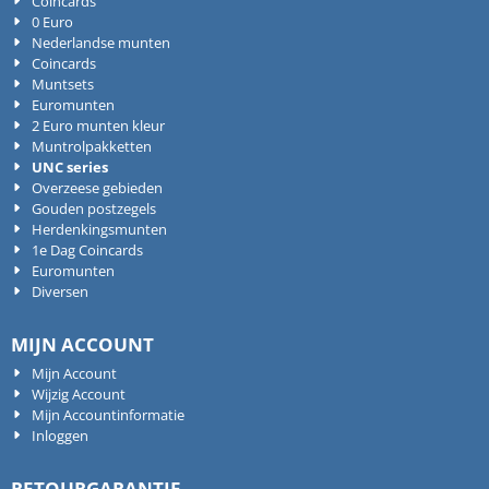
Coincards
0 Euro
Nederlandse munten
Coincards
Muntsets
Euromunten
2 Euro munten kleur
Muntrolpakketten
UNC series
Overzeese gebieden
Gouden postzegels
Herdenkingsmunten
1e Dag Coincards
Euromunten
Diversen
MIJN ACCOUNT
Mijn Account
Wijzig Account
Mijn Accountinformatie
Inloggen
RETOURGARANTIE